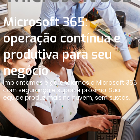
Microsoft 365:
operação contínua e
produtiva para seu
negócio
Implantamos e gerenciamos o Microsoft 365
com segurança e suporte próximo. Sua
equipe produz mais na nuvem, sem sustos.